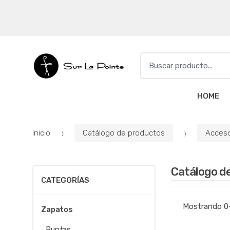
S
e
a
r
HOME
c
h
f
Inicio
Catálogo de productos
Acceso
o
r
:
Catálogo d
CATEGORÍAS
Mostrando 0–
Zapatos
Puntas