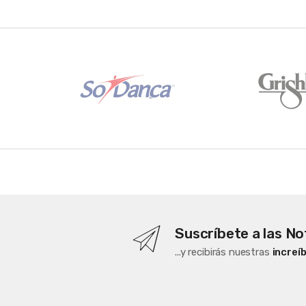
B
r
a
n
d
s
C
a
Suscríbete a las No
r
...y recibirás nuestras
increí
o
u