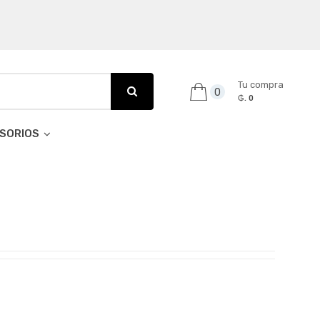
Tu compra
0
₲. 0
SORIOS