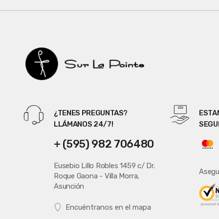
s
e
l
¿TENES PREGUNTAS?
ESTA
LLÁMANOS 24/7!
SEGU
+ (595) 982 706480
Eusebio Lillo Robles 1459 c/ Dr.
Asegu
Roque Gaona - Villa Morra,
Asunción
Encuéntranos en el mapa