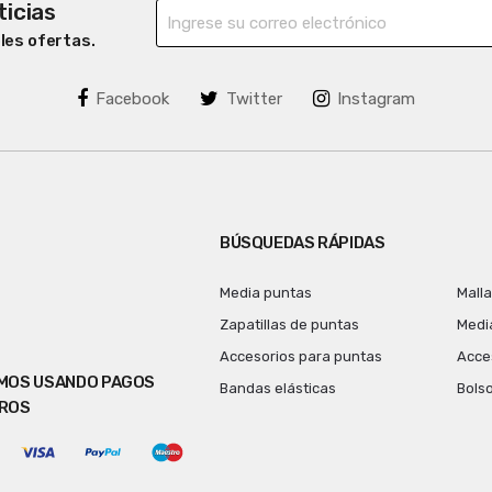
ticias
bles ofertas.
Facebook
Twitter
Instagram
BÚSQUEDAS RÁPIDAS
Media puntas
Mall
Zapatillas de puntas
Medi
Accesorios para puntas
Acces
MOS USANDO PAGOS
Bandas elásticas
Bols
ROS