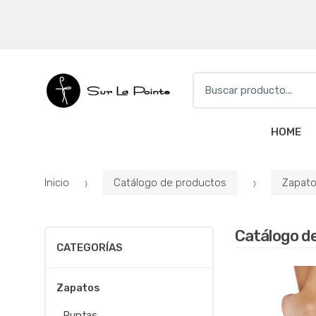
S
e
a
r
HOME
c
h
f
Inicio
Catálogo de productos
Zapat
o
r
:
Catálogo d
CATEGORÍAS
Zapatos
Puntas