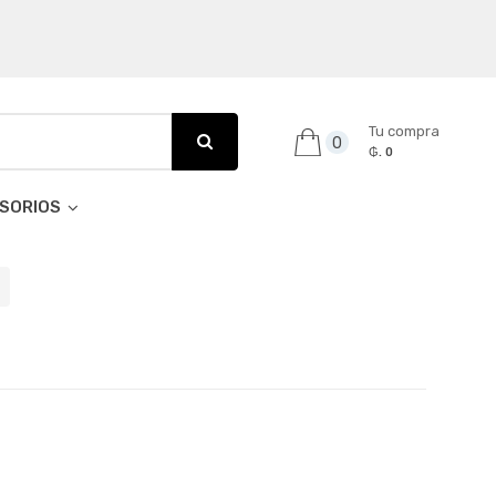
Tu compra
0
₲. 0
SORIOS