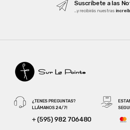
Suscríbete a las No
r
...y recibirás nuestras
increí
o
u
s
e
l
¿TENES PREGUNTAS?
ESTA
LLÁMANOS 24/7!
SEGU
+ (595) 982 706480