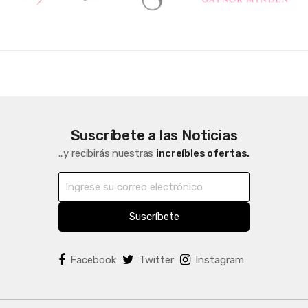
n
d
s
C
a
Suscríbete a las Noticias
r
...y recibirás nuestras
increíbles ofertas.
o
u
Suscríbete
s
e
Facebook
Twitter
Instagram
l