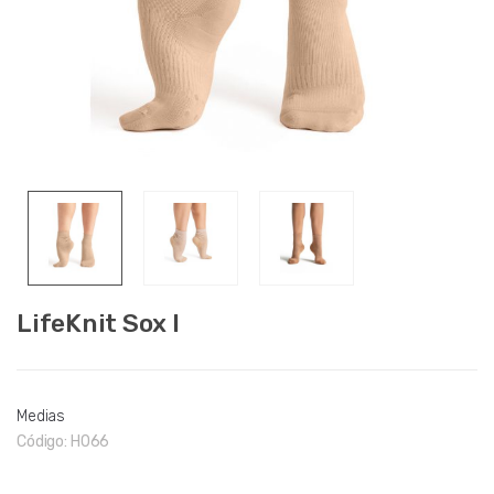
LifeKnit Sox I
Medias
Código:
H066